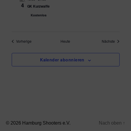
e
MO.
4
GK Kurzwaffe
h
n
Kostenlos
e
-
N
u
a
n
Veranstaltungen
Veranstal
Vorherige
Heute
Nächste
v
d
i
Kalender abonnieren
A
g
n
a
s
t
i
i
o
c
n
h
© 2026
Hamburg Shooters e.V.
Nach oben
↑