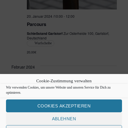
t
e
20. Januar 2024 /10:00
-
12:00
n
Parcours
,
Schießstand Garlstorf
Zur Osterheide 100, Garlstorf,
Deutschland
N
Wurfscheibe
20,00€
a
v
Februar 2024
i
MO.
Cookie-Zustimmung verwalten
5
g
Wir verwenden Cookies, um unsere Website und unseren Service für Dich zu
optimieren.
a
COOKIES AKZEPTIEREN
t
i
ABLEHNEN