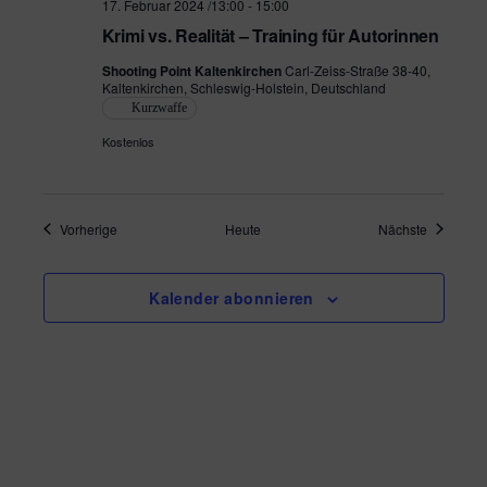
17. Februar 2024 /13:00
-
15:00
Krimi vs. Realität – Training für Autorinnen
Shooting Point Kaltenkirchen
Carl-Zeiss-Straße 38-40,
Kaltenkirchen, Schleswig-Holstein, Deutschland
Kurzwaffe
Kostenlos
Veranstaltungen
Veranstal
Vorherige
Heute
Nächste
Kalender abonnieren