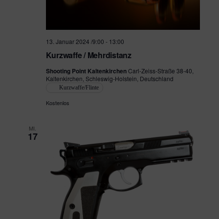
.
t
a
l
a
13. Januar 2024 /9:00
-
13:00
t
l
Kurzwaffe / Mehrdistanz
u
t
Shooting Point Kaltenkirchen
Carl-Zeiss-Straße 38-40,
n
Kaltenkirchen, Schleswig-Holstein, Deutschland
u
Kurzwaffe/Flinte
g
n
Kostenlos
A
g
n
MI.
17
e
s
i
n
c
S
h
u
t
c