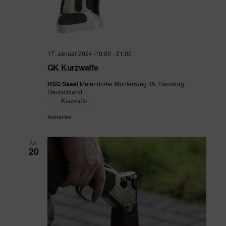
e
h
n
e
-
N
u
17. Januar 2024 /19:00
-
21:00
GK Kurzwaffe
a
n
v
HSG Sasel
Meiendorfer Mühlenweg 35, Hamburg,
d
Deutschland
i
Kurzwaffe
A
g
Kostenlos
n
a
SA.
s
20
t
i
i
o
c
n
h