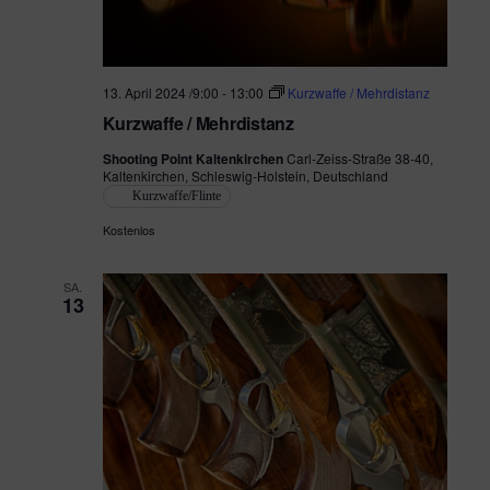
.
t
a
l
a
13. April 2024 /9:00
-
13:00
Kurzwaffe / Mehrdistanz
t
l
Kurzwaffe / Mehrdistanz
u
t
Shooting Point Kaltenkirchen
Carl-Zeiss-Straße 38-40,
n
Kaltenkirchen, Schleswig-Holstein, Deutschland
u
Kurzwaffe/Flinte
g
n
Kostenlos
A
g
n
SA.
13
e
s
i
n
c
S
h
u
t
c