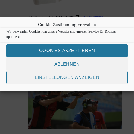
t
e
17. April 2024 /19:00
-
21:00
GK Kurzwaffe
n
GK Kurzwaffe
Cookie-Zustimmung verwalten
Wir verwenden Cookies, um unsere Website und unseren Service für Dich zu
,
HSG Sasel
Meiendorfer Mühlenweg 35, Hamburg,
optimieren.
Deutschland
N
Kurzwaffe
COOKIES AKZEPTIEREN
Kostenlos
a
ABLEHNEN
v
SA.
27
EINSTELLUNGEN ANZEIGEN
i
g
a
t
i