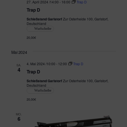
o
27. April 2024 /14:00
-
16:00
Trap D
Trap D
n
Schießstand Garlstorf
Zur Osterheide 100, Garlstorf,
Deutschland
Wurfscheibe
20,00€
Mai 2024
4. Mai 2024 /10:00
-
12:00
Trap D
SA.
4
Trap D
Schießstand Garlstorf
Zur Osterheide 100, Garlstorf,
Deutschland
Wurfscheibe
20,00€
MO.
6