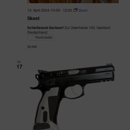
e
h
n
13. April 2024 /10:00
-
12:00
Skeet
Skeet
e
-
Schießstand Garlstorf
Zur Osterheide 100, Garlstorf,
N
u
Deutschland
Wurfscheibe
a
n
20,00€
v
d
i
MI.
A
17
g
n
a
s
t
i
i
o
c
n
h