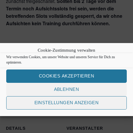
zunächst freigeschaltet.
Sollten bis 2 Tage vor dem
Termin noch Aufsichtsslots frei sein, werden die
betreffenden Slots vollständig gesperrt, da wir ohne
Aufsichten kein Training durchführen können.
Cookie-Zustimmung verwalten
Zum Kalender hinzufügen
Wir verwenden Cookies, um unsere Website und unseren Service für Dich zu
optimieren.
Tickets
COOKIES AKZEPTIEREN
Tickets sind nicht länger verfügbar
ABLEHNEN
EINSTELLUNGEN ANZEIGEN
DETAILS
VERANSTALTER