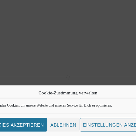
S
u
c
h
e
n
a
c
h
V
e
r
a
Cookie-Zustimmung verwalten
n
s
den Cookies, um unsere Website und unseren Service für Dich zu optimieren.
t
a
l
IES AKZEPTIEREN
ABLEHNEN
EINSTELLUNGEN ANZ
t