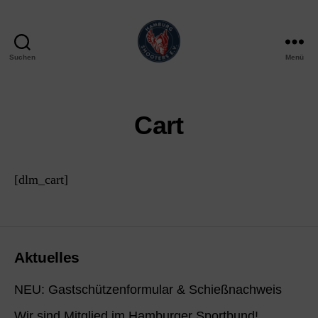
Suchen
Menü
Hamburg
Shooters
e.V.
Cart
[dlm_cart]
Aktuelles
NEU: Gastschützenformular & Schießnachweis
Wir sind Mitglied im Hamburger Sportbund!