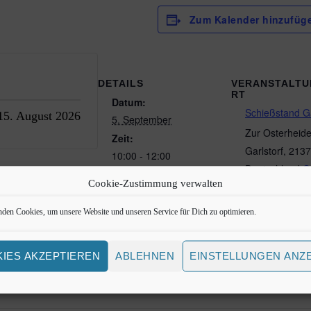
Zum Kalender hinzufüg
DETAILS
VERANSTALT
RT
Datum:
Schießstand Ga
 15. August 2026
5. September
Zur Osterheid
Zeit:
Garlstorf
,
2137
10:00 - 12:00
Deutschland
G
Serien:
Cookie-Zustimmung verwalten
Karte anzeige
Trap D
den Cookies, um unsere Website und unseren Service für Dich zu optimieren.
Eintritt:
10,00€
Veranstaltungskateg
IES AKZEPTIEREN
ABLEHNEN
EINSTELLUNGEN ANZ
orie:
Wurfscheibe