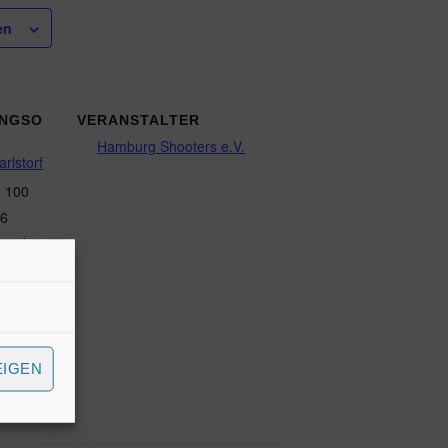
en
UNGSO
VERANSTALTER
Hamburg Shooters e.V.
rlstorf
e 100
6
oogle
n
EIGEN