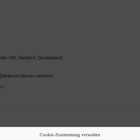
ide 100, Garlstorf, Deutschland
 Zeiträume können variieren
bar
p D
Cookie-Zustimmung verwalten