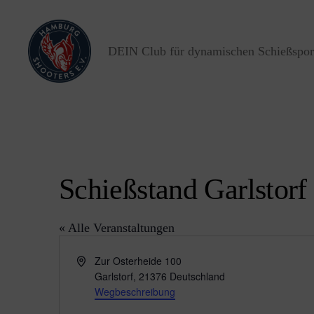
DEIN Club für dynamischen Schießspor
Hamburg
Shooters
e.V.
Schießstand Garlstorf
« Alle Veranstaltungen
A
Zur Osterheide 100
d
Garlstorf
,
21376
Deutschland
r
Wegbeschreibung
e