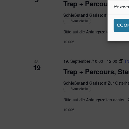
Trap + Parcours, St
Wir verwen
Schießstand Garlstorf
Zur Osterhe
Wurfscheibe
COOK
Bitte auf die Anfangszeiten achten.
10,00€
19. September /10:00
-
12:00
Tr
SA.
19
Trap + Parcours, St
Schießstand Garlstorf
Zur Osterhe
Wurfscheibe
Bitte auf die Anfangszeiten achten.
10,00€