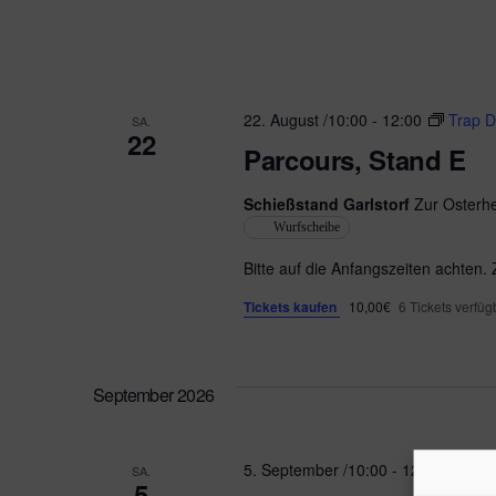
22. August /10:00
-
12:00
Trap D
SA.
22
Parcours, Stand E
Schießstand Garlstorf
Zur Osterhe
Wurfscheibe
Bitte auf die Anfangszeiten achten.
Tickets kaufen
10,00€
6 Tickets verfüg
September 2026
5. September /10:00
-
12:00
Tra
SA.
5