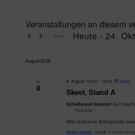
s
s
e
Veranstaltungen an diesem ve
Heute
 - 
24. Ok
Heute
D
a
t
August 2026
u
m
w
ä
8. August /10:00
-
12:00
Skeet
SA.
h
8
l
Skeet, Stand A
e
n
Schießstand Garlstorf
.
Zur Osterhe
Wurfscheibe
Bitte variierende Anfangszeiten bea
Tickets kaufen
10,00€
6 Tickets verfüg