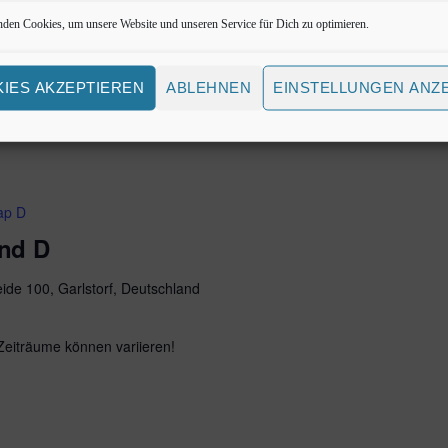
and C
den Cookies, um unsere Website und unseren Service für Dich zu optimieren.
ide 100, Garlstorf, Deutschland
IES AKZEPTIEREN
ABLEHNEN
EINSTELLUNGEN ANZ
 Zeiträume können variieren!
ap D
and D
ide 100, Garlstorf, Deutschland
 Zeiträume können variieren!