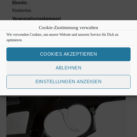
Eintritt:
Kostenlos
Veranstaltungskategori
e:
Cookie-Zustimmung verwalten
Kurzwaffe
Wir verwenden Cookies, um unsere Website und unseren Service für Dich zu
VERANSTALTUNGSORT
optimieren.
HSG Sasel
COOKIES AKZEPTIEREN
Meiendorfer Mühlenweg 35
Hamburg
,
22393
Deutschland
ABLEHNEN
EINSTELLUNGEN ANZEIGEN
Ähnliche Veranstaltungen