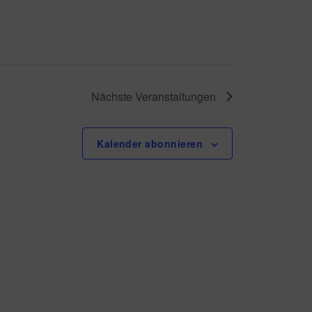
A
n
s
Nächste
Veranstaltungen
i
Kalender abonnieren
c
h
t
e
n