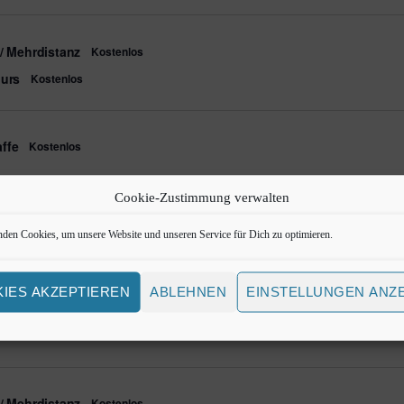
e
i
n
g
/ Mehrdistanz
Kostenlos
e
ours
Kostenlos
b
e
n
.
ffe
Kostenlos
S
u
c
h
Cookie-Zustimmung verwalten
e
ours
Kostenlos
n
den Cookies, um unsere Website und unseren Service für Dich zu optimieren.
a
c
h
IES AKZEPTIEREN
ABLEHNEN
EINSTELLUNGEN ANZ
V
e
ffe
Kostenlos
r
a
n
s
t
/ Mehrdistanz
Kostenlos