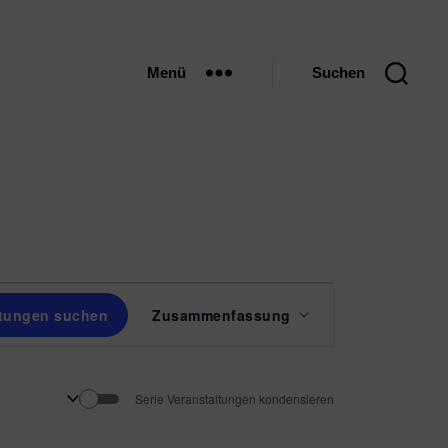
Menü
Suchen
V
ltungen suchen
Zusammenfassung
e
r
Serie Veranstaltungen kondensieren