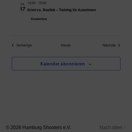
e
13:00
-
15:00
SA.
h
17
n
Krimi vs. Realität – Training für Autorinnen
e
Kostenlos
-
N
u
a
n
Veranstaltungen
Veranstal
Vorherige
Heute
Nächste
v
d
i
A
Kalender abonnieren
g
n
a
s
t
i
i
o
c
n
h
© 2026
Hamburg Shooters e.V.
Nach oben
↑