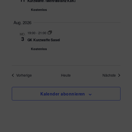
S
Kurzwaffe / Mehrdistanz KaKi
h
u
Kostenlos
t
c
Aug. 2026
e
h
19:00
-
21:00
n
MO.
3
GK Kurzwaffe Sasel
e
-
Kostenlos
N
u
a
n
v
Veranstaltungen
Veranstal
Vorherige
Heute
Nächste
d
i
A
g
Kalender abonnieren
n
a
s
t
i
i