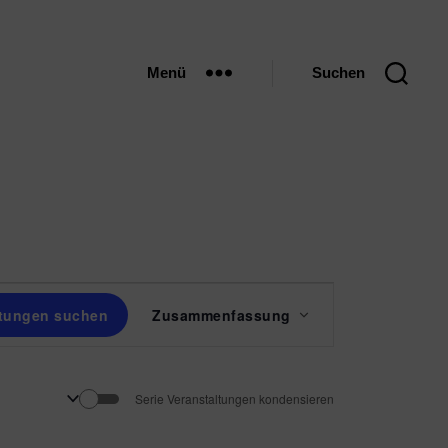
Menü
Suchen
V
ltungen suchen
Zusammenfassung
e
r
Serie Veranstaltungen kondensieren