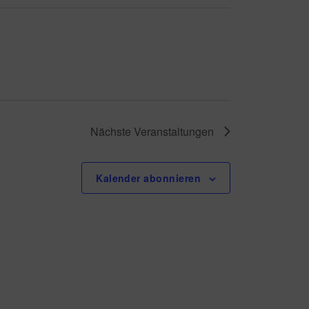
A
n
s
i
Nächste
Veranstaltungen
c
Kalender abonnieren
h
t
e
n