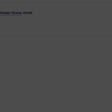
a
l
t
Erhalte Tickets
20,00€
u
n
g
e
n
.