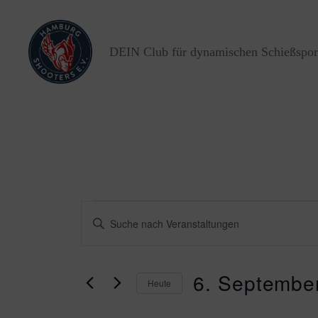
DEIN Club für dynamischen Schießspor
Hamburg
Shooters
e.V.
Veransta
V
B
i
t
e
t
e
6. Septembe
S
Heute
r
c
D
h
a