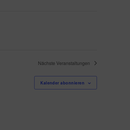
A
n
s
i
c
Nächste
Veranstaltungen
h
Kalender abonnieren
t
e
n