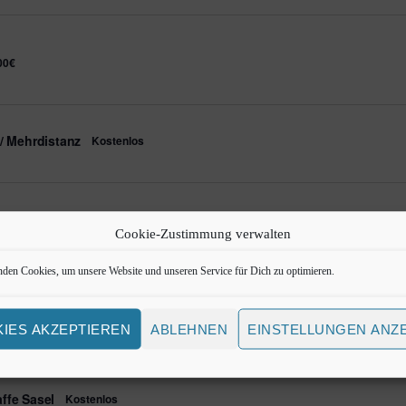
e
i
n
g
00€
e
b
e
n
.
/ Mehrdistanz
Kostenlos
S
u
c
h
e
ffe
Kostenlos
n
Cookie-Zustimmung verwalten
a
c
den Cookies, um unsere Website und unseren Service für Dich zu optimieren.
h
V
10,00€
e
r
IES AKZEPTIEREN
ABLEHNEN
EINSTELLUNGEN ANZ
a
n
s
t
ffe Sasel
Kostenlos