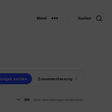
Menü
Suchen
V
ltungen suchen
Zusammenfassung
e
r
Serie Veranstaltungen kondensieren