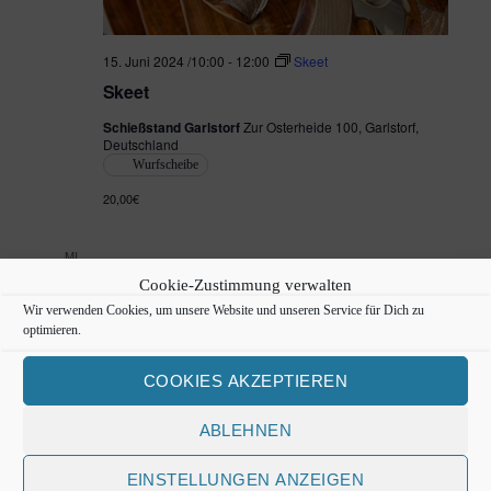
t
e
15. Juni 2024 /10:00
-
12:00
Skeet
n
Skeet
,
Schießstand Garlstorf
Zur Osterheide 100, Garlstorf,
Deutschland
N
Wurfscheibe
20,00€
a
v
MI.
19
i
Cookie-Zustimmung verwalten
Wir verwenden Cookies, um unsere Website und unseren Service für Dich zu
g
optimieren.
a
COOKIES AKZEPTIEREN
t
ABLEHNEN
i
EINSTELLUNGEN ANZEIGEN