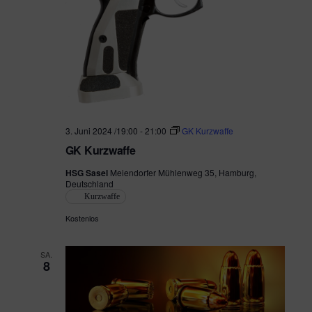
.
t
a
l
a
t
l
u
t
n
u
g
3. Juni 2024 /19:00
-
21:00
GK Kurzwaffe
n
GK Kurzwaffe
A
g
HSG Sasel
Meiendorfer Mühlenweg 35, Hamburg,
n
Deutschland
e
s
Kurzwaffe
Kostenlos
i
n
c
S
SA.
8
h
u
t
c