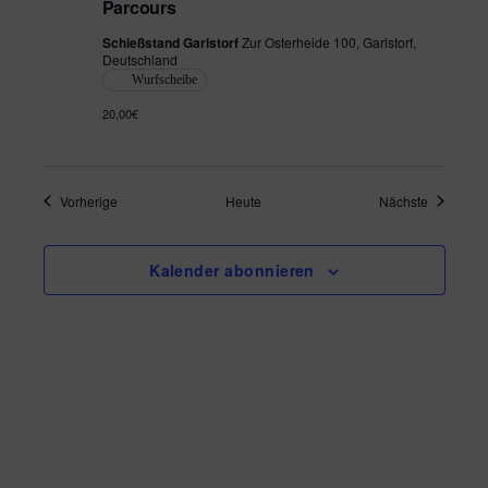
Parcours
Schießstand Garlstorf
Zur Osterheide 100, Garlstorf,
Deutschland
Wurfscheibe
20,00€
Veranstaltungen
Veranstal
Vorherige
Heute
Nächste
Kalender abonnieren