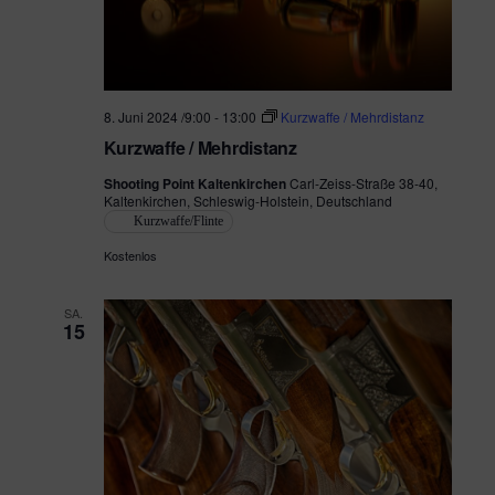
e
h
n
e
-
N
u
8. Juni 2024 /9:00
-
13:00
Kurzwaffe / Mehrdistanz
Kurzwaffe / Mehrdistanz
a
n
v
Shooting Point Kaltenkirchen
Carl-Zeiss-Straße 38-40,
d
Kaltenkirchen, Schleswig-Holstein, Deutschland
i
Kurzwaffe/Flinte
A
g
Kostenlos
n
a
SA.
s
15
t
i
i
o
c
n
h