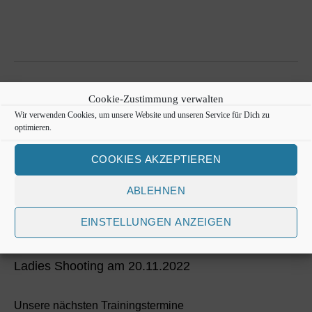
t
c
e
h
n
e
-
←
GK Kurzwaffe
N
u
Cookie-Zustimmung verwalten
→
Parcours
Wir verwenden Cookies, um unsere Website und unseren Service für Dich zu
a
n
optimieren.
v
d
COOKIES AKZEPTIEREN
i
A
Aktuelles
g
ABLEHNEN
n
a
NEU: Gastschützenformular & Schießnachweis
EINSTELLUNGEN ANZEIGEN
s
t
Wir sind Mitglied im Hamburger Sportbund!
i
i
Ladies Shooting am 20.11.2022
o
c
n
Unsere nächsten Trainingstermine